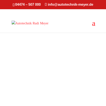
04474 – 507 000
info@autotechnik-meyer.de
Autotechnik
Rudi Meyer in